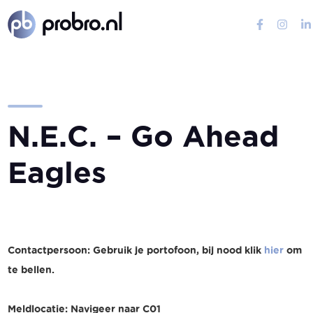
N
.
E
.
C
.
–
G
o
A
h
e
a
d
E
a
g
l
e
s
Contactpersoon: Gebruik je portofoon, bij nood klik
hier
om
te bellen.
Meldlocatie: Navigeer naar C01