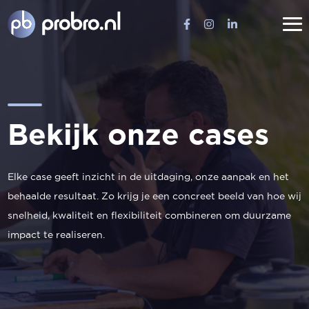
B
e
k
i
j
k
o
n
z
e
c
a
s
e
s
Elke case geeft inzicht in de uitdaging, onze aanpak en het
behaalde resultaat. Zo krijg je een concreet beeld van hoe wij
snelheid, kwaliteit en flexibiliteit combineren om duurzame
impact te realiseren.